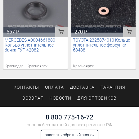
557
₽
270
₽
MERCEDES A0004661880
TOYOTA 2325874010 Кольцо
Кольцо уплотнительное
уплотнительное форсунки
бачка ГУР 42082
68488
Краснодар
Красноярск
Красноярск
КОНТАКТЫ
ОПЛАТА
ДОСТАВКА
ГАРАНТИЯ
ВОЗВРАТ
НОВОСТИ
ДЛЯ ОПТОВИКОВ
8 800 775-16-72
звонок бесплатный для всех регионов РФ
заказать обратный звонок