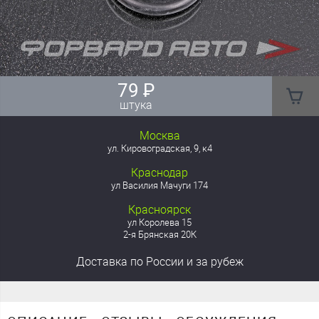
79
₽
штука
Москва
ул. Кировоградская, 9, к4
Краснодар
ул Василия Мачуги 174
Красноярск
ул Королева 15
2-я Брянская 20К
Доставка
по России
и за рубеж