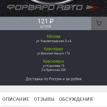
121
₽
штука
Москва
ул. Кировоградская, 9, к4
Краснодар
ул Василия Мачуги 174
Красноярск
ул Королева 15
2-я Брянская 20К
Доставка
по России
и за рубеж
ОПИСАНИЕ
ОТЗЫВЫ
ОБСУЖДЕНИЯ