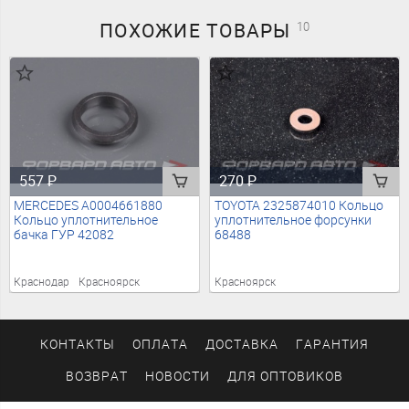
ПОХОЖИЕ
ТОВАРЫ
10
557
₽
270
₽
MERCEDES A0004661880
TOYOTA 2325874010 Кольцо
Кольцо уплотнительное
уплотнительное форсунки
бачка ГУР 42082
68488
Краснодар
Красноярск
Красноярск
КОНТАКТЫ
ОПЛАТА
ДОСТАВКА
ГАРАНТИЯ
ВОЗВРАТ
НОВОСТИ
ДЛЯ ОПТОВИКОВ