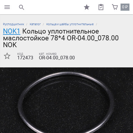
0
₽
поиск по каталогу
Русподшипник
Каталог
Кольца и шайбы уплотнительные
NOK1
Кольцо уплотнительное
маслостойкое 78*4 OR-04.00_078.00
NOK
код
кат. номер
172473
OR-04.00_078.00