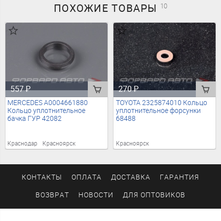
ПОХОЖИЕ
ТОВАРЫ
10
557
₽
270
₽
MERCEDES A0004661880
TOYOTA 2325874010 Кольцо
Кольцо уплотнительное
уплотнительное форсунки
бачка ГУР 42082
68488
Краснодар
Красноярск
Красноярск
КОНТАКТЫ
ОПЛАТА
ДОСТАВКА
ГАРАНТИЯ
ВОЗВРАТ
НОВОСТИ
ДЛЯ ОПТОВИКОВ