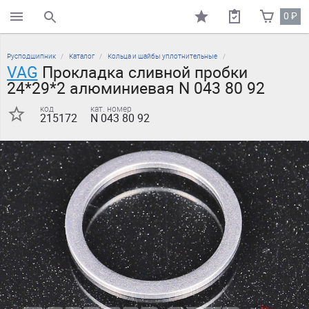
0
₽
поиск по каталогу
Русподшипник
Каталог
Кольца и шайбы уплотнительные
VAG
Прокладка сливной пробки
24*29*2 алюминиевая N 043 80 92
код
кат. номер
215172
N 043 80 92