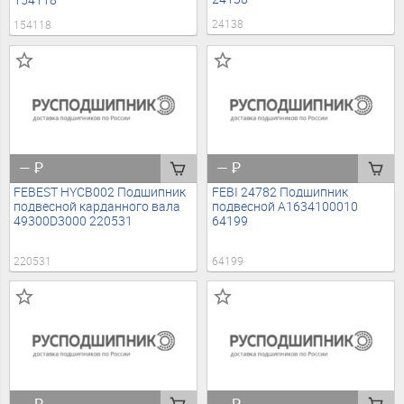
154118
24138
154118
—
₽
—
₽
FEBEST HYCB002 Подшипник
FEBI 24782 Подшипник
подвесной карданного вала
подвесной A1634100010
49300D3000 220531
64199
220531
64199