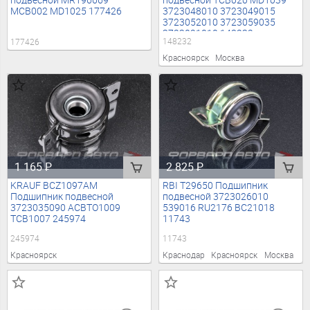
подвесной TCB020 MD1039
подвесной MR196669
3723048010 3723049015
MCB002 MD1025 177426
3723052010 3723059035
3723021010 148232
148232
177426
Красноярск
Москва
1 165
₽
2 825
₽
KRAUF BCZ1097AM
RBI T29650 Подшипник
Подшипник подвесной
подвесной 3723026010
3723035090 ACBTO1009
539016 RU2176 BC21018
TCB1007 245974
11743
245974
11743
Красноярск
Краснодар
Красноярск
Москва