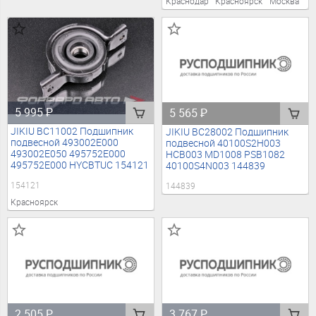
Краснодар
Красноярск
Москва
5 995
₽
5 565
₽
JIKIU BC11002 Подшипник
JIKIU BC28002 Подшипник
подвесной 493002E000
подвесной 40100S2H003
493002E050 495752E000
HCB003 MD1008 PSB1082
495752E000 HYCBTUC 154121
40100S4N003 144839
154121
144839
Красноярск
2 505
₽
3 767
₽