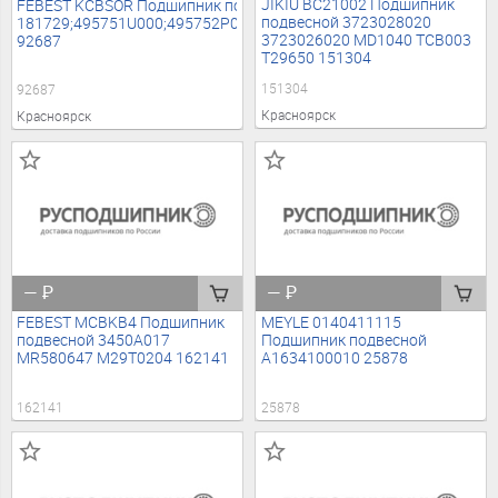
JIKIU BC21002 Подшипник
FEBEST KCBSOR Подшипник подвесной карданного вала
подвесной 3723028020
181729;495751U000;495752P000;MD1010;NLWHY503;RUEI2951;33
3723026020 MD1040 TCB003
92687
T29650 151304
151304
92687
Красноярск
Красноярск
—
₽
—
₽
FEBEST MCBKB4 Подшипник
MEYLE 0140411115
подвесной 3450A017
Подшипник подвесной
MR580647 M29T0204 162141
A1634100010 25878
162141
25878