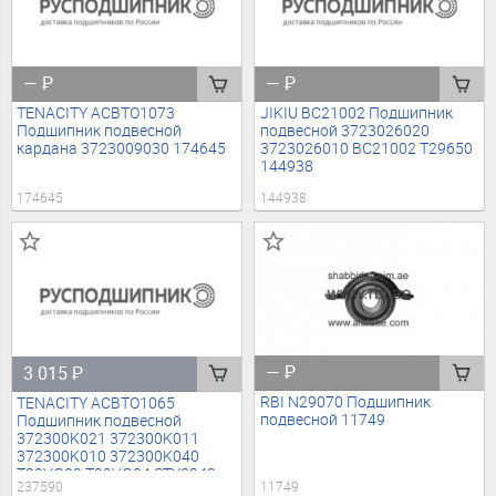
—
₽
—
₽
TENACITY ACBTO1073
JIKIU BC21002 Подшипник
Подшипник подвесной
подвесной 3723026020
кардана 3723009030 174645
3723026010 BC21002 T29650
144938
174645
144938
—
₽
3 015
₽
RBI N29070 Подшипник
TENACITY ACBTO1065
подвесной 11749
Подшипник подвесной
372300K021 372300K011
372300K010 372300K040
T29VG02 T29VG04 STY8342
11749
237590
ACBTO1065 T29VG02 237590