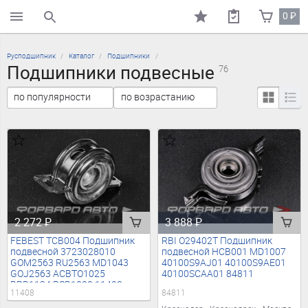
0
₽
поиск по каталогу
Русподшипник
Каталог
Подшипники
Подшипники подвесные
76
2 272
₽
3 888
₽
FEBEST TCB004 Подшипник
RBI O29402T Подшипник
подвесной 3723028010
подвесной HCB001 MD1007
GOM2563 RU2563 MD1043
40100S9AJ01 40100S9AE01
GOJ2563 ACBTO1025
40100SCAA01 84811
BPB1134 PSB1080 11408
11408
84811