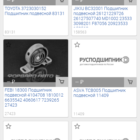
—
₽
—
₽
TOYOTA 3723030152
JIKIU BC32001 Подшипник
Подшипник подвесной 83131
подвесной 26121229726
26127507740 MD1002 23533
3098201 F87056 20923533
158563
83131
158563
—
₽
—
₽
FEBI 18300 Подшипник
ASVA TCB005 Подшипник
подвесной 4104708 1810012
подвесной 11409
6635542 4060617 7239265
27423
27423
11409