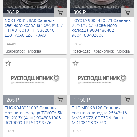
265
₽
399
₽
NOK EZ08178A0 Сальник
TOYOTA 9004480571 Сальник
свечного колодца 26*43*10,7
25*40*7,5/10 свечного
1119316010 1119362040
колодца 9004480402
EZ8178A0 EZ8178AO
9004480402000
1119370010 111930A010
9004480571000 3721003034
144460
12078
1119350010 144460
12342P08004 12342P2A005
12342P2FA01 12342P8AA01
Красноярск
Москва
Краснодар
Красноярск
Москва
12342RCAA01 12342RYE004
HCP006 DH10171 22044
TPD308 25*40*10 24*40*7 510
25*40*810 12078
265
₽
1 150
₽
THG 9043031003 Сальник
THG MD198128 Сальник
свечного колодца TOYOTA 5K,
свечного колодца 25*43*16
7K, 2Y, 3Y (4 шт) 9043031003
MMC 6G72, 6G73DN (6шт)
JG19009 TPT519 93776
MD198128 93769
93776
93769