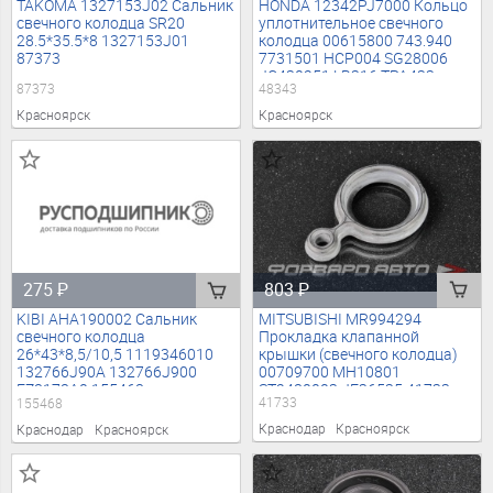
TAKOMA 1327153J02 Сальник
HONDA 12342PJ7000 Кольцо
свечного колодца SR20
уплотнительное свечного
28.5*35.5*8 1327153J01
колодца 00615800 743.940
87373
7731501 HCP004 SG28006
JC430251 LB316 TPA433
87373
48343
48343
Красноярск
Красноярск
803
₽
275
₽
MITSUBISHI MR994294
KIBI AHA190002 Сальник
Прокладка клапанной
свечного колодца
крышки (свечного колодца)
26*43*8,5/10,5 1119346010
00709700 MH10801
132766J90A 132766J900
ST2480003 JF36535 41733
EZ8178A0 155468
41733
155468
Краснодар
Красноярск
Краснодар
Красноярск