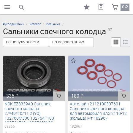
0
₽
поиск по каталогу
Русподшипник
Каталог
Сальники
Сальники свечного колодца
97
335
₽
180
₽
NOK EZ8339A0 Сальник
Автолайн 2112100307601
свечного колодца
Сальники свечного колодца
27*49*10/11,2 (YO)
для автомобиля ВАЗ 2110-12
132760M300 132764F100
(кольца) к-т 182967
132764F10A 1327653Y00
09866
182967
1327653Y0A 1327653Y10
1327653Y11 1N0210231