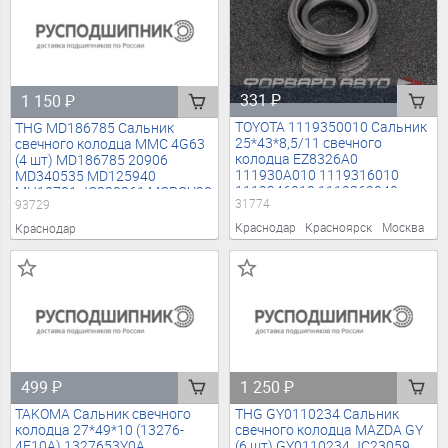
331
₽
1 150
₽
TOYOTA 1119350010 Сальник
THG MD186785 Сальник
25*43*8,5/11 свечного
свечного колодца MMC 4G63
колодца EZ8326A0
(4 шт) MD186785 20906
111930A010 1119316010
MD340535 MD125940
1119346010 1119362040
MH10781 JC330361 MCPCU20
31774
93729
1119370010 EZ8178AO
4705521 GP521 93729
EZ8178A0 00976700 473.050
Краснодар
Красноярск
Москва
Краснодар
TCP003 TCP003PCS2
25*43*10 25*43*911 25*43*11
31774
499
₽
1 250
₽
TAKOMA Сальник свечного
THG GY0110234 Сальник
колодца 27*49*10 (13276-
свечного колодца MAZDA GY
4F10A) 1327653Y0A
(6 шт) GY0110234 JC23059