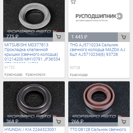
775
₽
1 445
₽
MITSUBISHI MD377813
THG AJ5710234 Сальник
Прокладка клапанной
свечного колодца MAZDA AJ
крышки (свечного колодца)
6шт AJ5710234(6) 93728
01214200 MH10791 JF36534
ST2480002 41732
41732
93728
Краснодар
Красноярск
Краснодар
368
₽
266
₽
HYUNDAI / KIA 2244323001
TTO D8128 Сальник свечного