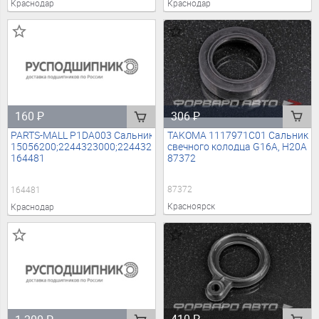
Краснодар
Краснодар
306
₽
160
₽
TAKOMA 1117971C01 Сальник
PARTS-MALL P1DA003 Сальник свечного колодца
свечного колодца G16A, H20A
15056200;2244323000;2244323001;2244326002;224432E000;HYC
87372
164481
87372
164481
Красноярск
Краснодар