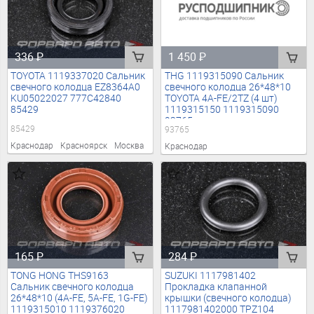
336
₽
1 450
₽
TOYOTA 1119337020 Сальник
THG 1119315090 Сальник
свечного колодца EZ8364A0
свечного колодца 26*48*10
KU05022027 777C42840
TOYOTA 4A-FE/2TZ (4 шт)
85429
1119315150 1119315090
93765
85429
93765
Краснодар
Красноярск
Москва
Краснодар
165
₽
284
₽
TONG HONG THS9163
SUZUKI 1117981402
Сальник свечного колодца
Прокладка клапанной
26*48*10 (4A-FE, 5A-FE, 1G-FE)
крышки (свечного колодца)
1119315010 1119376020
1117981402000 TPZ104