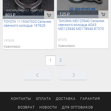
125
₽
803
₽
TAKOMA MD125940 Сальник
TOYOTA 1119347020 Сальник
свечного колодца 4G63
свечного колодца 197629
MD125940 MD178940 87370
87370
197629
Красноярск
Красноярск
1
2
КОНТАКТЫ
ОПЛАТА
ДОСТАВКА
ГАРАНТИЯ
ВОЗВРАТ
НОВОСТИ
ДЛЯ ОПТОВИКОВ