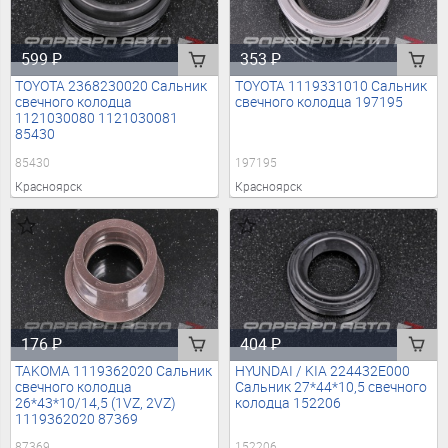
599
₽
353
₽
TOYOTA 2368230020 Сальник
TOYOTA 1119331010 Сальник
свечного колодца
свечного колодца 197195
1121030080 1121030081
85430
85430
197195
Красноярск
Красноярск
176
₽
404
₽
TAKOMA 1119362020 Сальник
HYUNDAI / KIA 224432E000
свечного колодца
Сальник 27*44*10,5 свечного
26*43*10/14,5 (1VZ, 2VZ)
колодца 152206
1119362020 87369
87369
152206