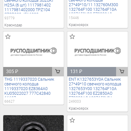
свечного колодца
свечного колодца SUZUKI
27*49*10/11 132760M300
H25A (6 шт) 1117981402
132764F100 132764F10A
1117981402000 TPZ104
1327653Y00 EZ8339A0
SZCP002 JFA6202
15446
93779
1327653Y10 1327653Y11
K1117981402 21173 93779
1N0210231 1N0710231
Красноярск
Краснодар
MQ700822 MQ700823
ADBP670014 00647500
SO0918 SG1896 NCP007
181819 056.790 SP90014
AHB0700 15446
305
₽
131
₽
THG 1119337020 Сальник
ENT K1327653Y0A Сальник
свечного колодца
27*49*10 свечного колодца
1119337020 EZ8364A0
1327653Y00 132764F10A
KU05022027 777C42840
132764F100 EZ2850AO
66627
EZ8339AO 1327653Y0A
66627
249003
1327653Y00 132764F10A
132764F100 249003
Красноярск